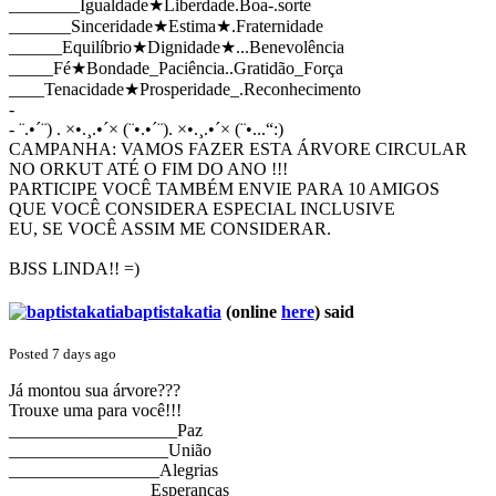
________Igualdade★Liberdade.Boa-.sorte
_______Sinceridade★Estima★.Fraternidade
______Equilíbrio★Dignidade★...Benevolência
_____Fé★Bondade_Paciência..Gratidão_Força
____Tenacidade★Prosperidade_.Reconhecimento
-
- ¨.•´¨) . ×•.¸.•´× (¨•.•´¨). ×•.¸.•´× (¨•...“:)
CAMPANHA: VAMOS FAZER ESTA ÁRVORE CIRCULAR
NO ORKUT ATÉ O FIM DO ANO !!!
PARTICIPE VOCÊ TAMBÉM ENVIE PARA 10 AMIGOS
QUE VOCÊ CONSIDERA ESPECIAL INCLUSIVE
EU, SE VOCÊ ASSIM ME CONSIDERAR.
BJSS LINDA!! =)
baptistakatia
(online
here
)
said
Posted 7 days ago
Já montou sua árvore???
Trouxe uma para você!!!
___________________Paz
__________________União
_________________Alegrias
________________Esperanças