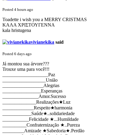
Posted 4 hours ago
Toadette i wish you a MERRY CRISTMAS
ΚΑΛΑ ΧΡΙΣΤΟΥΓΕΝΝΑ
kala hristugena
vivianekika
said
Posted 6 days ago
Já montou sua árvore???
Trouxe uma para você!!!
___________________Paz
__________________União
_________________Alegrias
________________Esperanças
_______________Amor.Sucesso
______________Realizações★Luz
_____________Respeito★harmonia
____________Saúde★..solidariedade
___________Felicidade ★...Humildade
__________Confraternização ★..Pureza
_________Amizade ★Sabedoria★.Perdão