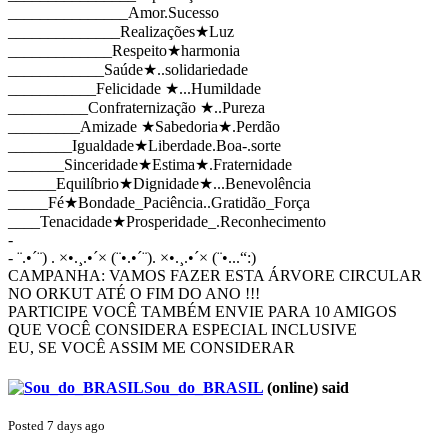
_______________Amor.Sucesso
______________Realizações★Luz
_____________Respeito★harmonia
____________Saúde★..solidariedade
___________Felicidade ★...Humildade
__________Confraternização ★..Pureza
_________Amizade ★Sabedoria★.Perdão
________Igualdade★Liberdade.Boa-.sorte
_______Sinceridade★Estima★.Fraternidade
______Equilíbrio★Dignidade★...Benevolência
_____Fé★Bondade_Paciência..Gratidão_Força
____Tenacidade★Prosperidade_.Reconhecimento
-
- ¨.•´¨) . ×•.¸.•´× (¨•.•´¨). ×•.¸.•´× (¨•...“:)
CAMPANHA: VAMOS FAZER ESTA ÁRVORE CIRCULAR
NO ORKUT ATÉ O FIM DO ANO !!!
PARTICIPE VOCÊ TAMBÉM ENVIE PARA 10 AMIGOS
QUE VOCÊ CONSIDERA ESPECIAL INCLUSIVE
EU, SE VOCÊ ASSIM ME CONSIDERAR
Sou_do_BRASIL
(online)
said
Posted 7 days ago