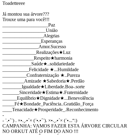
Toadetteeee
Já montou sua árvore???
Trouxe uma para você!!!
___________________Paz
__________________União
_________________Alegrias
________________Esperanças
_______________Amor.Sucesso
______________Realizações★Luz
_____________Respeito★harmonia
____________Saúde★..solidariedade
___________Felicidade ★...Humildade
__________Confraternização ★..Pureza
_________Amizade ★Sabedoria★.Perdão
________Igualdade★Liberdade.Boa-.sorte
_______Sinceridade★Estima★.Fraternidade
______Equilíbrio★Dignidade★...Benevolência
_____Fé★Bondade_Paciência..Gratidão_Força
____Tenacidade★Prosperidade_.Reconhecimento
-
- ¨.•´¨) . ×•.¸.•´× (¨•.•´¨). ×•.¸.•´× (¨•...“:)
CAMPANHA: VAMOS FAZER ESTA ÁRVORE CIRCULAR
NO ORKUT ATÉ O FIM DO ANO !!!