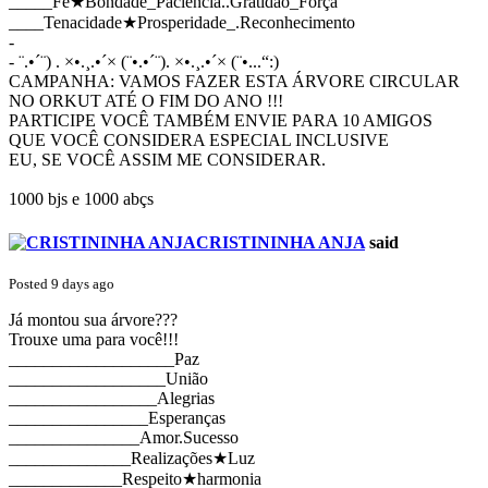
_____Fé★Bondade_Paciência..Gratidão_Força
____Tenacidade★Prosperidade_.Reconhecimento
-
- ¨.•´¨) . ×•.¸.•´× (¨•.•´¨). ×•.¸.•´× (¨•...“:)
CAMPANHA: VAMOS FAZER ESTA ÁRVORE CIRCULAR
NO ORKUT ATÉ O FIM DO ANO !!!
PARTICIPE VOCÊ TAMBÉM ENVIE PARA 10 AMIGOS
QUE VOCÊ CONSIDERA ESPECIAL INCLUSIVE
EU, SE VOCÊ ASSIM ME CONSIDERAR.
1000 bjs e 1000 abçs
CRISTININHA ANJA
said
Posted 9 days ago
Já montou sua árvore???
Trouxe uma para você!!!
___________________Paz
__________________União
_________________Alegrias
________________Esperanças
_______________Amor.Sucesso
______________Realizações★Luz
_____________Respeito★harmonia