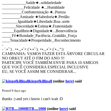
____________Saúde★..solidariedade
___________Felicidade ★...Humildade
__________Confraternização ★..Pureza
_________Amizade ★Sabedoria★.Perdão
________Igualdade★Liberdade.Boa-.sorte
_______Sinceridade★Estima★.Fraternidade
______Equilíbrio★Dignidade★...Benevolência
_____Fé★Bondade_Paciência..Gratidão_Força
____Tenacidade★Prosperidade_.Reconhecimento
-
- ¨.•´¨) . ×•.¸.•´× (¨•.•´¨). ×•.¸.•´× (¨•...“:)
CAMPANHA: VAMOS FAZER ESTA ÁRVORE CIRCULAR
NO ORKUT ATÉ O FIM DO ANO !!!
PARTICIPE VOCÊ TAMBÉM ENVIE PARA 10 AMIGOS
QUE VOCÊ CONSIDERA ESPECIAL INCLUSIVE
EU, SE VOCÊ ASSIM ME CONSIDERAR...
kingofkillinall
(online
here
)
said
Posted 9 days ago
thanks :) and yes i know i can't wait :D
RTB....1000
(online
here
)
said