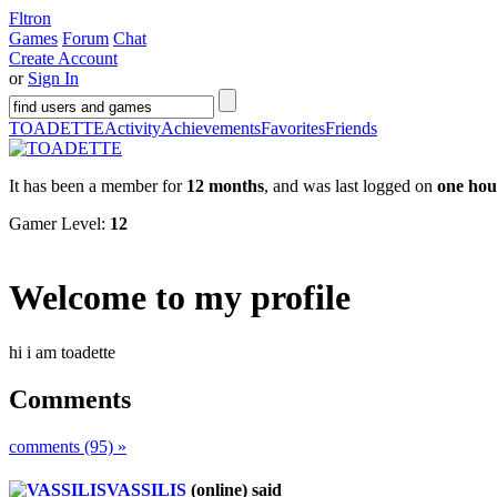
Fltron
Games
Forum
Chat
Create Account
or
Sign In
TOADETTE
Activity
Achievements
Favorites
Friends
It has been a member for
12 months
, and was last logged on
one hou
Gamer Level:
12
Welcome to my profile
hi i am toadette
Comments
comments (95) »
VASSILIS
(online)
said