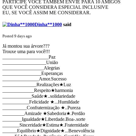
PARTICIPE VOCÊ TAMBÉM ENVIE PARA 10 AMIGOS
QUE VOCÊ CONSIDERA ESPECIAL INCLUSIVE
EU, SE VOCÊ ASSIM ME CONSIDERAR.
Dinha**1000
said
Posted 9 days ago
Já montou sua árvore???
Trouxe uma para você!!!
___________________Paz
__________________União
_________________Alegrias
________________Esperanças
_______________Amor.Sucesso
______________Realizações★Luz
_____________Respeito★harmonia
____________Saúde★..solidariedade
___________Felicidade ★...Humildade
__________Confraternização ★..Pureza
_________Amizade ★Sabedoria★.Perdão
________Igualdade★Liberdade.Boa-.sorte
_______Sinceridade★Estima★.Fraternidade
______Equilíbrio★Dignidade★...Benevolência