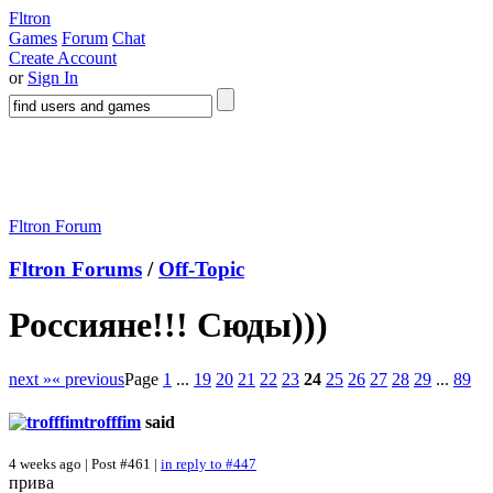
Fltron
Games
Forum
Chat
Create Account
or
Sign In
Fltron Forum
Fltron Forums
/
Off-Topic
Россияне!!! Сюды)))
next »
« previous
Page
1
...
19
20
21
22
23
24
25
26
27
28
29
...
89
trofffim
said
4 weeks ago | Post #461 |
in reply to #447
прива