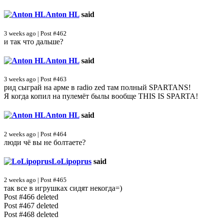
Anton HL
said
3 weeks ago | Post #462
и так что дальше?
Anton HL
said
3 weeks ago | Post #463
рид сыграй на арме в radio zed там полный SPARTANS!
Я когда копил на пулемёт былы вообще THIS IS SPARTA!
Anton HL
said
2 weeks ago | Post #464
люди чё вы не болтаете?
LoLipoprus
said
2 weeks ago | Post #465
так все в игрушках сидят некогда=)
Post #466 deleted
Post #467 deleted
Post #468 deleted