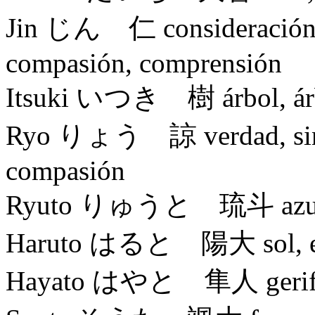
Jin じん 仁 consideración, 
compasión, comprensión
Itsuki いつき 樹 árbol, árb
Ryo りょう 諒 verdad, sincer
compasión
Ryuto りゅうと 琉斗 azul 
Haruto はると 陽大 sol, ené
Hayato はやと 隼人 gerifalte