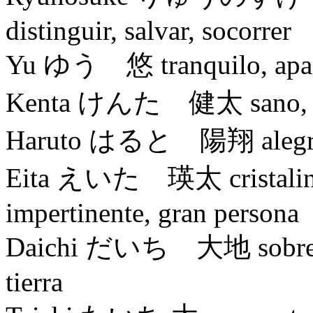
distinguir, salvar, socorrer
Yu ゆう 悠 tranquilo, apac
Kenta けんた 健太 sano, vigo
Haruto はると 陽翔 alegre, j
Eita えいた 瑛太 cristalino, j
impertinente, gran persona
Daichi だいち 大地 sobresalir
tierra