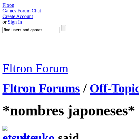
Fltron
Games
Forum
Chat
Create Account
or
Sign In
Fltron Forum
Fltron Forums
/
Off-Topi
*nombres japoneses*
etsuko
said