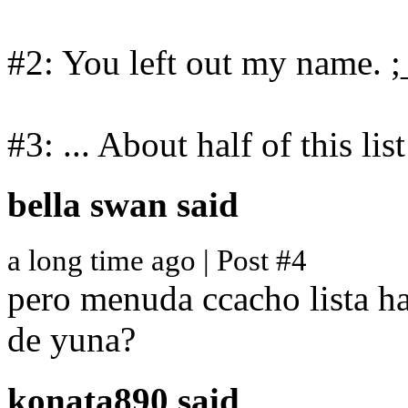
#2: You left out my name. ;
#3: ... About half of this l
bella swan
said
a long time ago | Post #4
pero menuda ccacho lista h
de yuna?
konata890
said