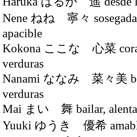
Haruka はるか 遥 desde l
Nene ねね 寧々 sosegada, pac
apacible
Kokona ここな 心菜 corazón, 
verduras
Nanami ななみ 菜々美 belleza
verduras
Mai まい 舞 bailar, alentar
Yuuki ゆうき 優希 amable, ag