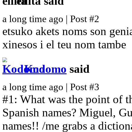
eilita
said
a long time ago | Post #2
etsuko akets noms son genia
xinesos i el teu nom tambe
Kodomo
said
a long time ago | Post #3
#1: What was the point of th
Spanish names? Miguel, Gui
names!! /me grabs a diction