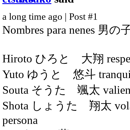
a long time ago | Post #1
Nombres para nenes 
Hiroto ひろと 大翔 respeto, 
Yuto ゆうと 悠斗 tranquilo,
Souta そうた 颯太 valiente, v
Shota しょうた 翔太 volar, re
persona