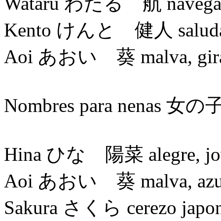
Wataru わたる 航 navegar, v
Kento けんと 健人 saludable
Aoi あおい 葵 malva, giras
Nombres para nenas 
Hina ひな 陽菜 alegre, jovi
Aoi あおい 葵 malva, azul,
Sakura さくら cerezo japo