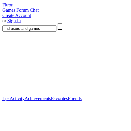
Fltron
Games
Forum
Chat
Create Account
or
Sign In
Lpa
Activity
Achievements
Favorites
Friends