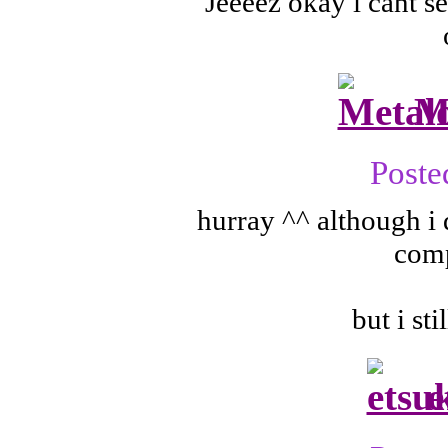
Jeeeez okay i cant se
M
Poste
hurray ^^ although i 
comp
but i st
e