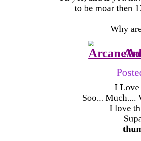
to be moar then 13+
Why are
Ar
Poste
I Love 
Soo... Much....
I love t
Supa
thu