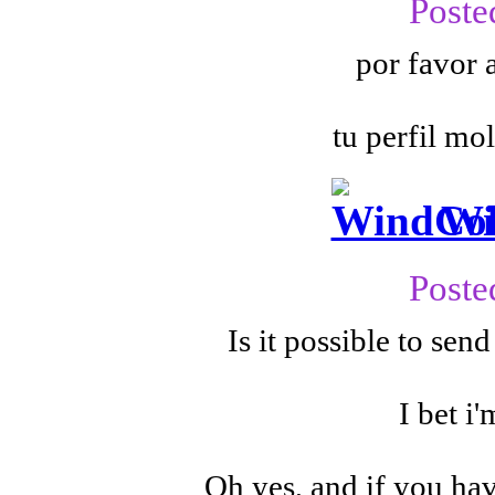
Poste
por favor 
tu perfil mo
Wi
Poste
Is it possible to sen
I bet i'
Oh yes, and if you hav