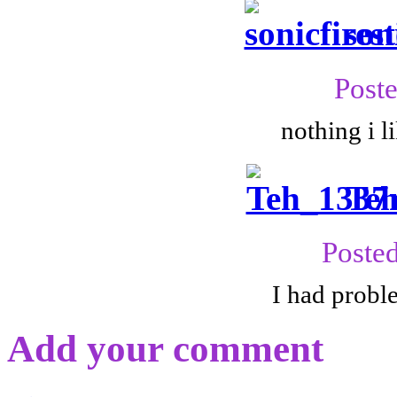
son
Poste
nothing i l
Te
Posted
I had prob
Add your comment