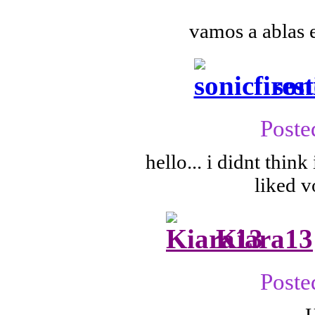
vamos a ablas 
son
Poste
hello... i didnt thi
liked v
Kiara13
Poste