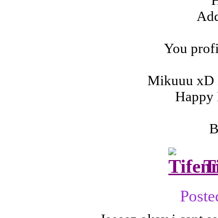
Add
You profi
Mikuuu xD 
Happy 
B
T
Poste